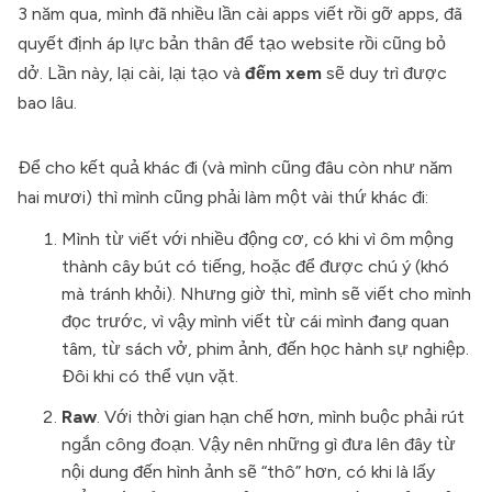
3 năm qua, mình đã nhiều lần cài apps viết rồi gỡ apps, đã
quyết định áp lực bản thân để tạo website rồi cũng bỏ
dở. Lần này, lại cài, lại tạo và
đếm xem
sẽ duy trì được
bao lâu.
Để cho kết quả khác đi (và mình cũng đâu còn như năm
hai mươi) thì mình cũng phải làm một vài thứ khác đi:
Mình từ viết với nhiều động cơ, có khi vì ôm mộng
thành cây bút có tiếng, hoặc để được chú ý (khó
mà tránh khỏi). Nhưng giờ thì, mình sẽ viết cho mình
đọc trước, vì vậy mình viết từ cái mình đang quan
tâm, từ sách vở, phim ảnh, đến học hành sự nghiệp.
Đôi khi có thể vụn vặt.
Raw
. Với thời gian hạn chế hơn, mình buộc phải rút
ngắn công đoạn. Vậy nên những gì đưa lên đây từ
nội dung đến hình ảnh sẽ “thô” hơn, có khi là lấy