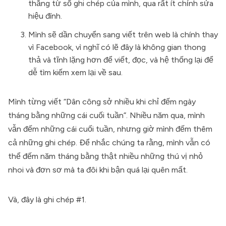
thẳng từ sổ ghi chép của mình, qua rất ít chỉnh sửa
hiệu đính.
Mình sẽ dần chuyển sang viết trên web là chính thay
vì Facebook, vì nghĩ có lẽ đây là không gian thong
thả và tĩnh lặng hơn để viết, đọc, và hệ thống lại để
dễ tìm kiếm xem lại về sau.
Mình từng viết “Dân công sở nhiều khi chỉ đếm ngày
tháng bằng những cái cuối tuần”. Nhiều năm qua, mình
vẫn đếm những cái cuối tuần, nhưng giờ mình đếm thêm
cả những ghi chép. Để nhắc chúng ta rằng, mình vẫn có
thể đếm năm tháng bằng thật nhiều những thú vị nhỏ
nhoi và đơn sơ mà ta đôi khi bận quá lại quên mất.
Và, đây là ghi chép #1.