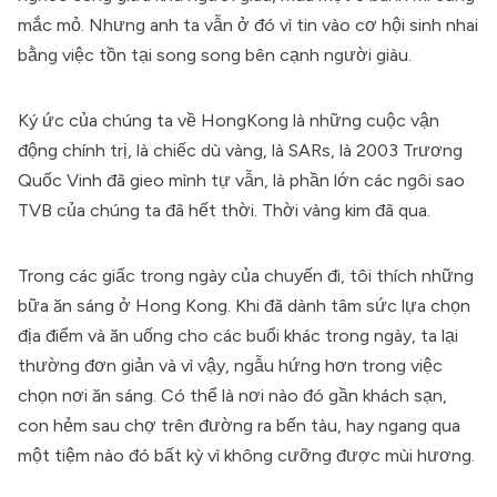
mắc mỏ. Nhưng anh ta vẫn ở đó vì tin vào cơ hội sinh nhai
bằng việc tồn tại song song bên cạnh người giàu.
Ký ức của chúng ta về HongKong là những cuộc vận
động chính trị, là chiếc dù vàng, là SARs, là 2003 Trương
Quốc Vinh đã gieo mình tự vẫn, là phần lớn các ngôi sao
TVB của chúng ta đã hết thời. Thời vàng kim đã qua.
Trong các giấc trong ngày của chuyến đi, tôi thích những
bữa ăn sáng ở Hong Kong. Khi đã dành tâm sức lựa chọn
địa điểm và ăn uống cho các buổi khác trong ngày, ta lại
thường đơn giản và vì vậy, ngẫu hứng hơn trong việc
chọn nơi ăn sáng. Có thể là nơi nào đó gần khách sạn,
con hẻm sau chợ trên đường ra bến tàu, hay ngang qua
một tiệm nào đó bất kỳ vì không cưỡng được mùi hương.