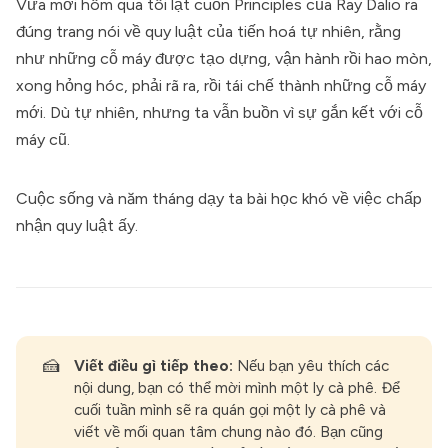
Vừa mới hôm qua tôi lật cuốn Principles của Ray Dalio ra
đúng trang nói về quy luật của tiến hoá tự nhiên, rằng
như những cỗ máy được tạo dựng, vận hành rồi hao mòn,
xong hỏng hóc, phải rã ra, rồi tái chế thành những cỗ máy
mới. Dù tự nhiên, nhưng ta vẫn buồn vì sự gắn kết với cỗ
máy cũ.
Cuộc sống và năm tháng dạy ta bài học khó về việc chấp
nhận quy luật ấy.
🍰
Viết điều gì tiếp theo: 
Nếu bạn yêu thích các
nội dung, bạn có thể mời mình một ly cà phê. Để
cuối tuần mình sẽ ra quán gọi một ly cà phê và
viết về mối quan tâm chung nào đó. Bạn cũng