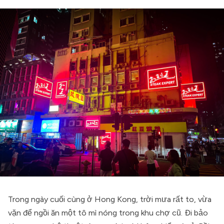
Trong ngày cuối cùng ở Hong Kong, trời mưa rất to, vừa
vặn để ngồi ăn một tô mì nóng trong khu chợ cũ. Đi bảo