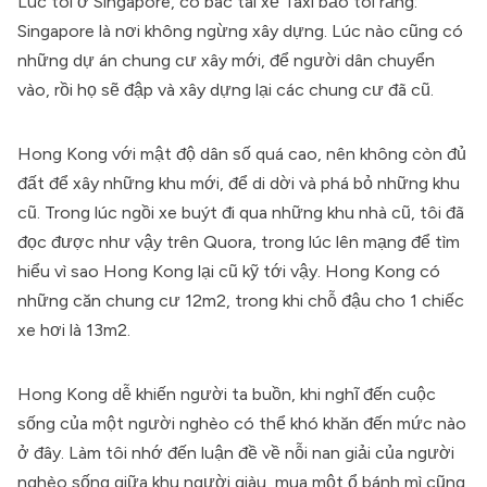
Lúc tôi ở Singapore, có bác tài xế Taxi bảo tôi rằng:
Singapore là nơi không ngừng xây dựng. Lúc nào cũng có
những dự án chung cư xây mới, để người dân chuyển
vào, rồi họ sẽ đập và xây dựng lại các chung cư đã cũ.
Hong Kong với mật độ dân số quá cao, nên không còn đủ
đất để xây những khu mới, để di dời và phá bỏ những khu
cũ. Trong lúc ngồi xe buýt đi qua những khu nhà cũ, tôi đã
đọc được như vậy trên Quora, trong lúc lên mạng để tìm
hiểu vì sao Hong Kong lại cũ kỹ tới vậy. Hong Kong có
những căn chung cư 12m2, trong khi chỗ đậu cho 1 chiếc
xe hơi là 13m2.
Hong Kong dễ khiến người ta buồn, khi nghĩ đến cuộc
sống của một người nghèo có thể khó khăn đến mức nào
ở đây. Làm tôi nhớ đến luận đề về nỗi nan giải của người
nghèo sống giữa khu người giàu, mua một ổ bánh mì cũng