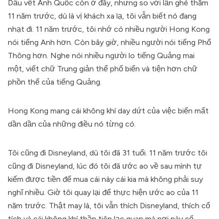
Dấu vết Anh Quốc còn ở đây, nhưng so với lần ghé thăm
11 năm trước, dù là vị khách xa lạ, tôi vẫn biết nó đang
nhạt đi. 11 năm trước, tôi nhớ có nhiều người Hong Kong
nói tiếng Anh hơn. Còn bây giờ, nhiều người nói tiếng Phổ
Thông hơn. Nghe nói nhiều người lo tiếng Quảng mai
một, viết chữ Trung giản thể phổ biến và tiện hơn chữ
phồn thể của tiếng Quảng.
Hong Kong mang cái không khí day dứt của việc biến mất
dần dần của những điều nó từng có.
Tôi cũng đi Disneyland, dù tôi đã 31 tuổi. 11 năm trước tôi
cũng đi Disneyland, lúc đó tôi đã ước ao về sau mình tự
kiếm được tiền để mua cái này cái kia mà không phải suy
nghĩ nhiều. Giờ tôi quay lại để thực hiện ước ao của 11
năm trước. Thật may là, tôi vẫn thích Disneyland, thích cổ
tích và cái không khí thần tiên lạc quan mà nơi này cố